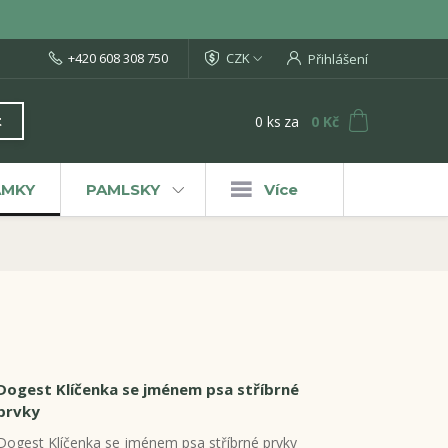
+420 608 308 750
CZK
Přihlášení
0
ks
za
0 Kč
t
ÁMKY
PAMLSKY
Více
Dogest Klíčenka se jménem psa stříbrné
prvky
Dogest Klíčenka se jménem psa stříbrné prvky