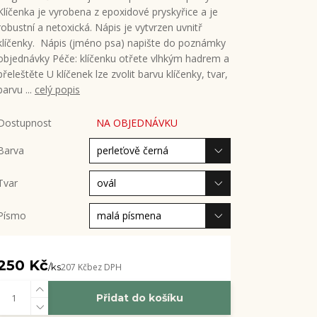
Klíčenka je vyrobena z epoxidové pryskyřice a je
robustní a netoxická. Nápis je vytvrzen uvnitř
klíčenky. Nápis (jméno psa) napište do poznámky
objednávky Péče: klíčenku otřete vlhkým hadrem a
přeleštěte U klíčenek lze zvolit barvu klíčenky, tvar,
barvu ...
celý popis
Dostupnost
NA OBJEDNÁVKU
Barva
Tvar
Písmo
250 Kč
/
ks
207 Kč
bez DPH
Přidat do košíku