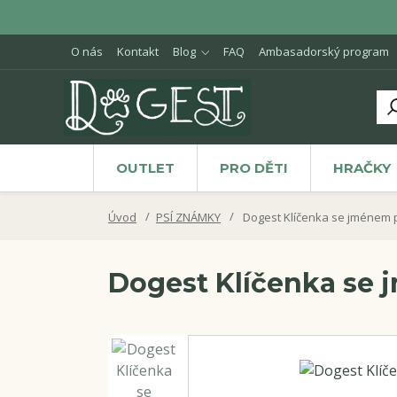
O nás
Kontakt
Blog
FAQ
Ambasadorský program
OUTLET
PRO DĚTI
HRAČKY
Úvod
PSÍ ZNÁMKY
Dogest Klíčenka se jménem p
Dogest Klíčenka se 