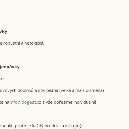
rvky
e robustní a netoxická.
bjednávky
te
u kovových doplňků a styl písma (velká a malá písmena)
te na
info@dogest.cz
a vše dořešíme individuálně
odukt, proto je každý produkt trochu jiný