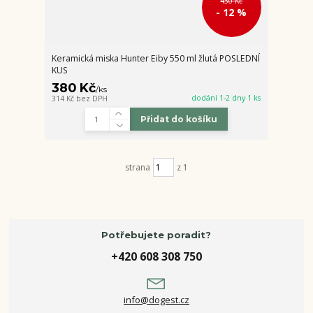
430 Kč
- 12 %
Keramická miska Hunter Eiby 550 ml žlutá POSLEDNÍ
KUS
380 Kč
/
ks
dodání 1-2 dny 1 ks
314 Kč
bez DPH
Přidat do košíku
strana
z 1
Potřebujete poradit?
+420 608 308 750
info@dogest.cz