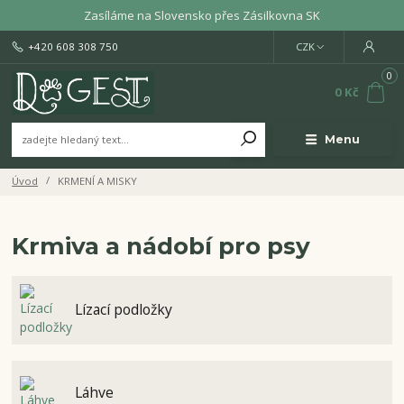
Zasíláme na Slovensko přes Zásilkovna SK
+420 608 308 750
CZK
0
0 Kč
Menu
Úvod
KRMENÍ A MISKY
Krmiva a nádobí pro psy
Lízací podložky
Láhve