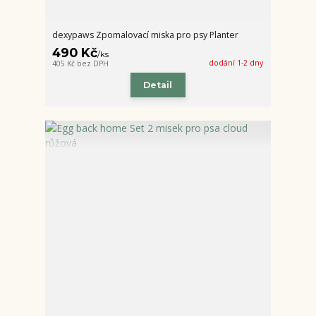
dexypaws Zpomalovací miska pro psy Planter
490 Kč
/
ks
dodání 1-2 dny
405 Kč
bez DPH
Detail