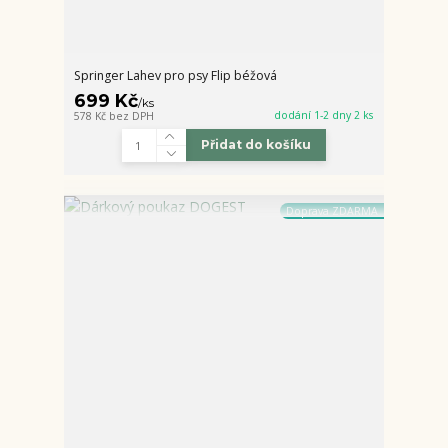
Springer Lahev pro psy Flip béžová
699 Kč
/
ks
dodání 1-2 dny 2 ks
578 Kč
bez DPH
Přidat do košíku
Doprava ZDARMA