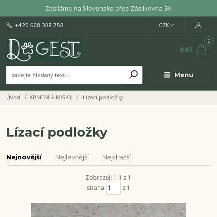
Zasíláme na Slovensko přes Zásilkovna SK
+420 608 308 750
CZK
0
0 Kč
Menu
Úvod
KRMENÍ A MISKY
Lízací podložky
Lízací podložky
Nejnovější
Nejlevnější
Nejdražší
Zobrazuji 1-1 z 1
strana
z 1