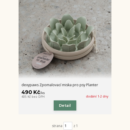
dexypaws Zpomalovací miska pro psy Planter
490 Kč
/
ks
dodání 1-2 dny
405 Kč
bez DPH
Detail
strana
z 1