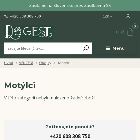
Zasíláme na Slovensko přes Zásilkovna SK
+420 608 308 750
CZK
0
0 Kč
Menu
Úvod
VENČENÍ
Obojky
Motýlci
Motýlci
V této kategorii nebylo nalezeno žádné zboží.
Potřebujete poradit?
+420 608 308 750