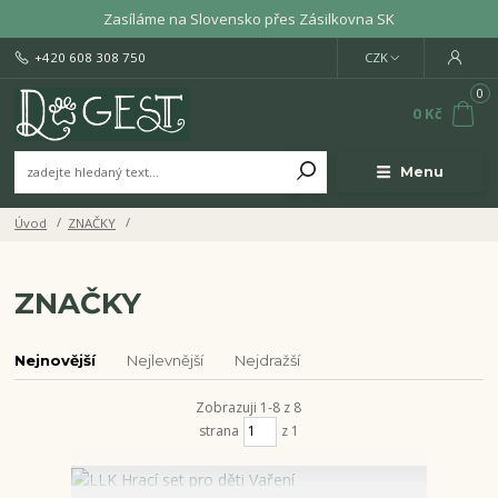
Zasíláme na Slovensko přes Zásilkovna SK
+420 608 308 750
CZK
0
0 Kč
Menu
Úvod
ZNAČKY
ZNAČKY
Nejnovější
Nejlevnější
Nejdražší
Zobrazuji 1-8 z 8
strana
z 1