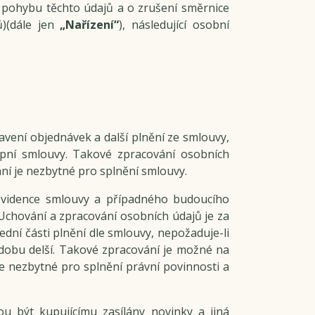
 pohybu těchto údajů a o zrušení směrnice
ů)(dále jen
„Nařízení“
), následující osobní
vení objednávek a další plnění ze smlouvy,
pní smlouvy. Takové zpracování osobních
ání je nezbytné pro splnění smlouvy.
 evidence smlouvy a případného budoucího
Uchování a zpracování osobních údajů je za
dní části plnění dle smlouvy, nepožaduje-li
dobu delší. Takové zpracování je možné na
í je nezbytné pro splnění právní povinnosti a
u být kupujícímu zasílány novinky a jiná