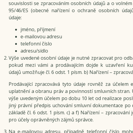
souvislosti se zpracováním osobních údajů a o volném
95/46/ES (obecné nařízení o ochraně osobních údaj
údaje:
jméno, příjmení
e-mailovou adresu
telefonní číslo
adresu/sídlo
Výše uvedené osobní údaje je nutné zpracovat pro odba
pokud mezi vámi a prodávajícím dojde k uzavření ku
údajů umožňuje čl. 6 odst. 1 písm. b) Nařízení – zpracov
Prodávající zpracovává tyto údaje rovněž za účelem
uplatnění a obranu práv a povinností smluvních stran. 
výše uvedeným účelem po dobu 10 let od realizace posle
jiný právní předpis uchování smluvní dokumentace po 
základě čl. 6 odst. 1 písm. c) a f) Nařízení – zpracován
pro účely oprávněných zájmů správce.
Na e-mailovou adresu, případně telefonní číslo moho