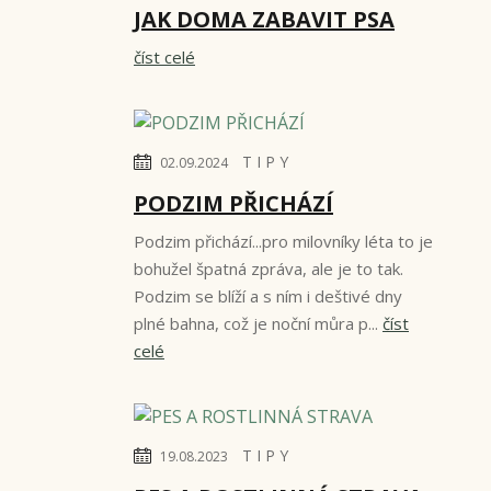
JAK DOMA ZABAVIT PSA
číst celé
T I P Y
02.09.2024
PODZIM PŘICHÁZÍ
Podzim přichází...pro milovníky léta to je
bohužel špatná zpráva, ale je to tak.
Podzim se blíží a s ním i deštivé dny
plné bahna, což je noční můra p...
číst
celé
T I P Y
19.08.2023