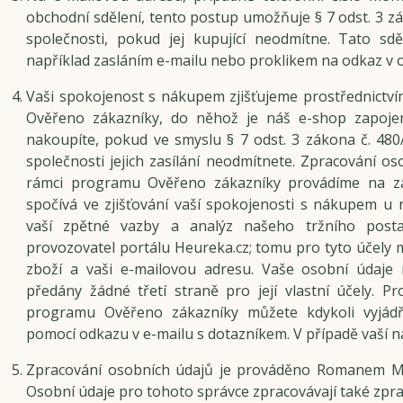
obchodní sdělení, tento postup umožňuje § 7 odst. 3 zá
společnosti, pokud jej kupující neodmítne. Tato sd
například zasláním e-mailu nebo proklikem na odkaz v o
Vaši spokojenost s nákupem zjišťujeme prostřednictv
Ověřeno zákazníky, do něhož je náš e-shop zapoje
nakoupíte, pokud ve smyslu § 7 odst. 3 zákona č. 480
společnosti jejich zasílání neodmítnete. Zpracování os
rámci programu Ověřeno zákazníky provádíme na z
spočívá ve zjišťování vaší spokojenosti s nákupem u 
vaší zpětné vazby a analýz našeho tržního posta
provozovatel portálu Heureka.cz; tomu pro tyto účel
zboží a vaši e-mailovou adresu. Vaše osobní údaje n
předány žádné třetí straně pro její vlastní účely. Pr
programu Ověřeno zákazníky můžete kdykoli vyjádř
pomocí odkazu v e-mailu s dotazníkem. V případě vaší n
Zpracování osobních údajů je prováděno Romanem M
Osobní údaje pro tohoto správce zpracovávají také zpra