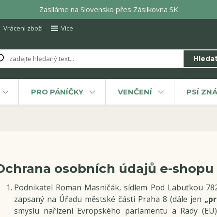
Zasíláme na Slovensko přes Zásilkovna SK
Vrácení zboží
Více
Hleda
PRO PÁNÍČKY
VENČENÍ
PSÍ ZN
Ochrana osobních údajů e-shopu
Podnikatel Roman Masničák, sídlem Pod Labuťkou 782/
zapsaný na Úřadu městské části Praha 8 (dále jen
„pr
smyslu nařízení Evropského parlamentu a Rady (EU)