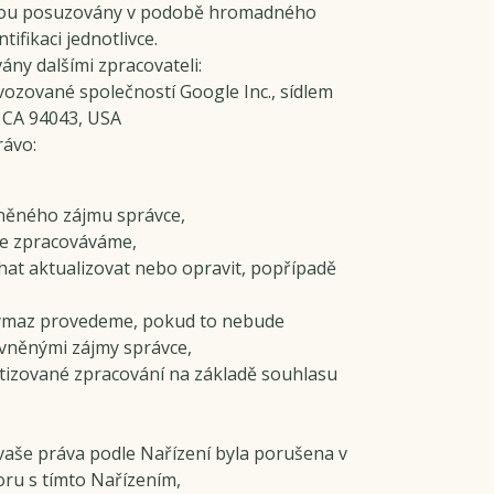
 jsou posuzovány v podobě hromadného
fikaci jednotlivce.
y dalšími zpracovateli:
vozované společností Google Inc., sídlem
 CA 94043, USA
rávo:
vněného zájmu správce,
je zpracováváme,
chat aktualizovat nebo opravit, popřípadě
výmaz provedeme, pokud to nebude
ávněnými zájmy správce,
tizované zpracování na základě souhlasu
vaše práva podle Nařízení byla porušena v
oru s tímto Nařízením,