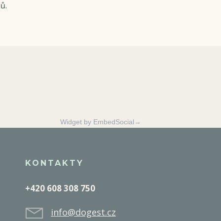
ů.
Widget by EmbedSocial→
KONTAKTY
+420 608 308 750
info@dogest.cz