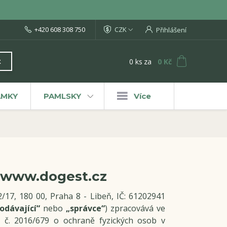
+420 608 308 750
CZK
Přihlášení
0
ks
za
0 Kč
t
ÁMKY
PAMLSKY
Více
 www.dogest.cz
17, 180 00, Praha 8 - Libeň, IČ: 61202941
odávající“
nebo
„správce“
) zpracovává ve
 č. 2016/679 o ochraně fyzických osob v