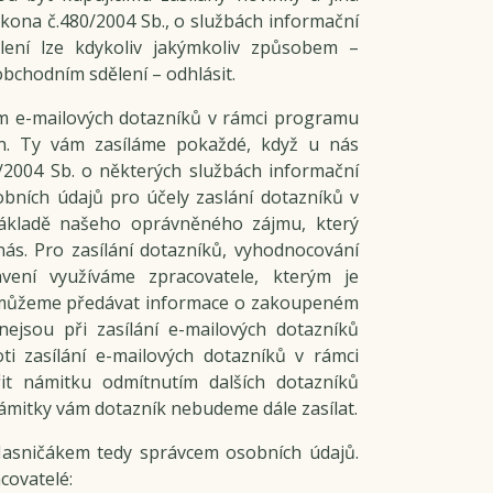
kona č.480/2004 Sb., o službách informační
ělení lze kdykoliv jakýmkoliv způsobem –
bchodním sdělení – odhlásit.
ím e-mailových dotazníků v rámci programu
n. Ty vám zasíláme pokaždé, když u nás
/2004 Sb. o některých službách informační
obních údajů pro účely zaslání dotazníků v
ákladě našeho oprávněného zájmu, který
nás. Pro zasílání dotazníků, vyhodnocování
vení využíváme zpracovatele, kterým je
y můžeme předávat informace o zakoupeném
ejsou při zasílání e-mailových dotazníků
oti zasílání e-mailových dotazníků v rámci
it námitku odmítnutím dalších dotazníků
ámitky vám dotazník nebudeme dále zasílat.
asničákem tedy správcem osobních údajů.
covatelé: