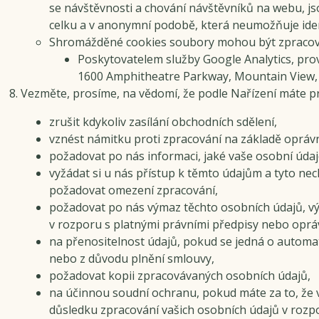
se návštěvnosti a chování návštěvníků na webu,
celku a v anonymní podobě, která neumožňuje identi
Shromážděné cookies soubory mohou být zpracován
Poskytovatelem služby Google Analytics, pro
1600 Amphitheatre Parkway, Mountain View,
Vezměte, prosíme, na vědomí, že podle Nařízení máte p
zrušit kdykoliv zasílání obchodních sdělení,
vznést námitku proti zpracování na základě oprá
požadovat po nás informaci, jaké vaše osobní úda
vyžádat si u nás přístup k těmto údajům a tyto ne
požadovat omezení zpracování,
požadovat po nás výmaz těchto osobních údajů, 
v rozporu s platnými právními předpisy nebo opr
na přenositelnost údajů, pokud se jedná o automa
nebo z důvodu plnění smlouvy,
požadovat kopii zpracovávaných osobních údajů,
na účinnou soudní ochranu, pokud máte za to, že 
důsledku zpracování vašich osobních údajů v rozp