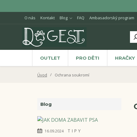
O nás
Kontakt
Blog
FAQ
Ambasadorský program
OUTLET
PRO DĚTI
HRAČKY
Úvod
Ochrana soukromí
Blog
T I P Y
16.09.2024