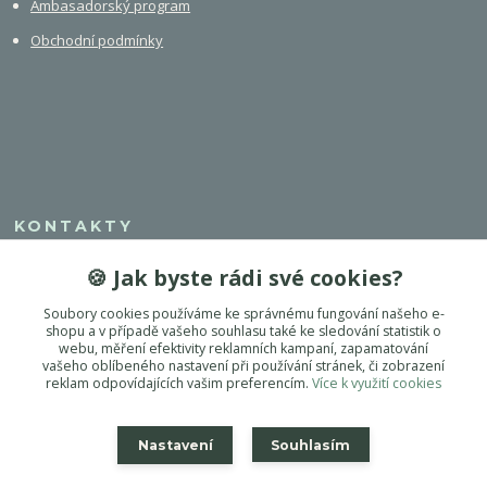
Ambasadorský program
Obchodní podmínky
KONTAKTY
🍪 Jak byste rádi své cookies?
+420 608 308 750
Soubory cookies používáme ke správnému fungování našeho e-
info@dogest.cz
shopu a v případě vašeho souhlasu také ke sledování statistik o
webu, měření efektivity reklamních kampaní, zapamatování
vašeho oblíbeného nastavení při používání stránek, či zobrazení
reklam odpovídajících vašim preferencím.
Více k využití cookies
Nastavení
Souhlasím