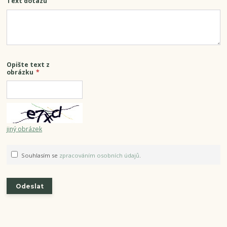
Text dotazu
Opište text z
obrázku
*
jiný obrázek
Souhlasím se
zpracováním osobních údajů
.