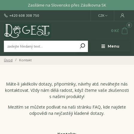
Zasíláme na Slovensko přes Zásilkovna SK
+420 608 308 750
CZK
0
0 Kč
Menu
Úvod
Kontakt
Máte-li jakékoliv dotazy, připomínky, návrhy atd. neváhejte nás
kontaktovat. Vždy nám dělá radost, když čteme vaše zkušenosti
s našimi produkty!
Mezitím se můžete podívat na naši stránku FAQ, kde najdete
odpovědi na nejčastěji kladené dotazy.