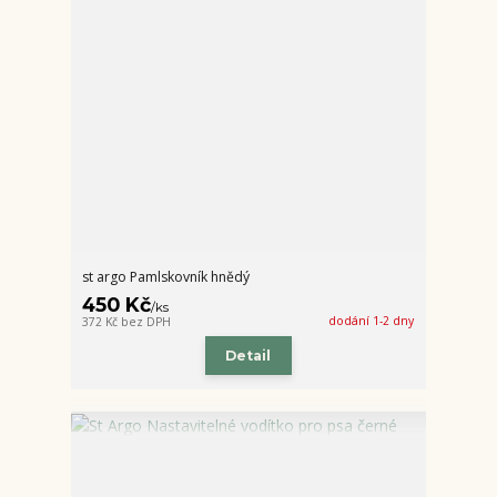
st argo Pamlskovník hnědý
450 Kč
/
ks
dodání 1-2 dny
372 Kč
bez DPH
Detail