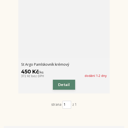
St Argo Pamlskovník krémový
450 Kč
/
ks
dodání 1-2 dny
372 Kč
bez DPH
Detail
strana
z 1