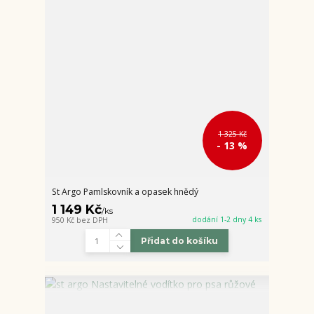
1 325 Kč
- 13 %
St Argo Pamlskovník a opasek hnědý
1 149 Kč
/
ks
dodání 1-2 dny 4 ks
950 Kč
bez DPH
Přidat do košíku