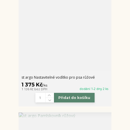
st argo Nastavitelné vodítko pro psa růžové
1 375 Kč
/
ks
dodání 1-2 dny 2 ks
1 136 Kč
bez DPH
Přidat do košíku