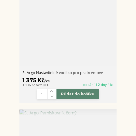
St Argo Nastavitelné vodítko pro psa krémové
1 375 Kč
/
ks
dodání 1-2 dny 4 ks
1 136 Kč
bez DPH
Přidat do košíku