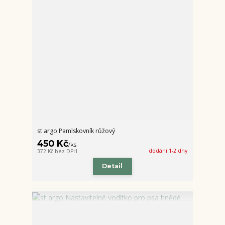
st argo Pamlskovník růžový
450 Kč
/
ks
dodání 1-2 dny
372 Kč
bez DPH
Detail