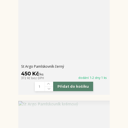
St Argo Pamlskovník černý
450 Kč
/
ks
dodání 1-2 dny 1 ks
372 Kč
bez DPH
Přidat do košíku