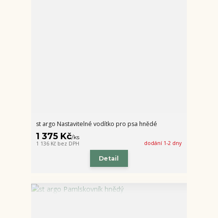
st argo Nastavitelné vodítko pro psa hnědé
1 375 Kč
/
ks
dodání 1-2 dny
1 136 Kč
bez DPH
Detail