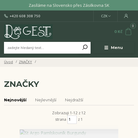
Zasíláme na Slovensko přes Zásilkovna SK
+420 608 308 750
CZK
0
0 Kč
Menu
Úvod
ZNAČKY
ZNAČKY
Nejnovější
Nejlevnější
Nejdražší
Zobrazuji 1-12 z 12
strana
z 1