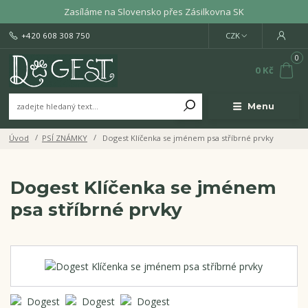
Zasíláme na Slovensko přes Zásilkovna SK
+420 608 308 750
CZK
0
0 Kč
Menu
Úvod
PSÍ ZNÁMKY
Dogest Klíčenka se jménem psa stříbrné prvky
Dogest Klíčenka se jménem
psa stříbrné prvky