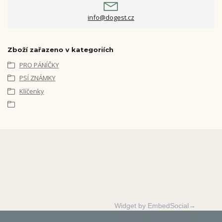
info@dogest.cz
Zboží zařazeno v kategoriích
PRO PÁNÍČKY
PSÍ ZNÁMKY
Klíčenky
Widget by EmbedSocial→