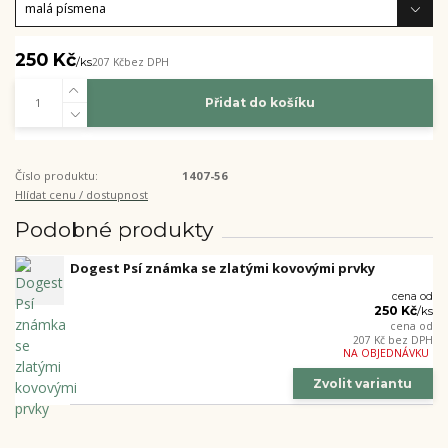
250 Kč
/
ks
207 Kč
bez DPH
Přidat do košíku
Číslo produktu:
1407-56
Hlídat cenu / dostupnost
Podobné produkty
Dogest Psí známka se zlatými kovovými prvky
cena od
250 Kč
/
ks
cena od
207 Kč
bez DPH
NA OBJEDNÁVKU
Zvolit variantu