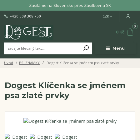
Zasíláme na Slovensko přes Zásilkovna SK
+420 608 308 750
CZK
0
0 Kč
Menu
Úvod
PSÍ ZNÁMKY
Dogest Klíčenka se jménem psa zlaté prvky
Dogest Klíčenka se jménem
psa zlaté prvky