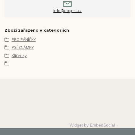
info@dogest.cz
Zboží zařazeno v kategoriích
PRO PÁNÍČKY
PSÍ ZNÁMKY
Klíčenky
Widget by EmbedSocial→