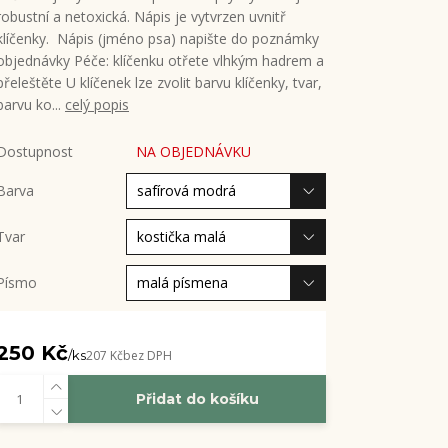
robustní a netoxická. Nápis je vytvrzen uvnitř
klíčenky. Nápis (jméno psa) napište do poznámky
objednávky Péče: klíčenku otřete vlhkým hadrem a
přeleštěte U klíčenek lze zvolit barvu klíčenky, tvar,
barvu ko...
celý popis
Dostupnost
NA OBJEDNÁVKU
Barva
Tvar
Písmo
250 Kč
/
ks
207 Kč
bez DPH
Přidat do košíku