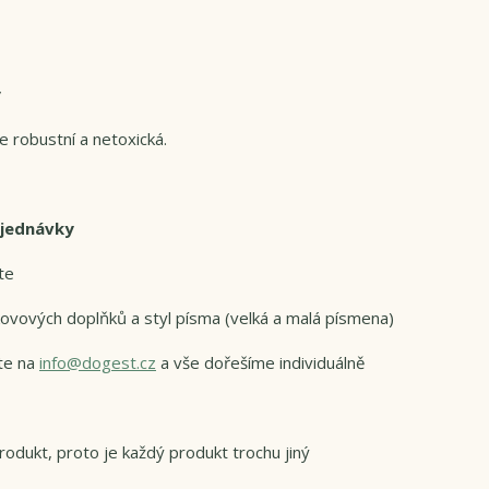
y
e robustní a netoxická.
bjednávky
te
u kovových doplňků a styl písma (velká a malá písmena)
te na
info@dogest.cz
a vše dořešíme individuálně
odukt, proto je každý produkt trochu jiný