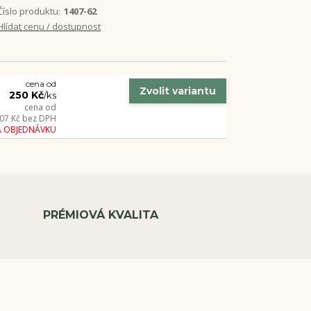
Číslo produktu:
1407-62
Hlídat cenu / dostupnost
cena od
Zvolit variantu
250 Kč
/
ks
cena od
07 Kč
bez DPH
A OBJEDNÁVKU
PRÉMIOVÁ KVALITA