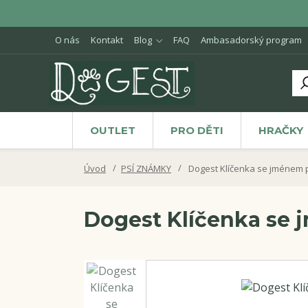
O nás
Kontakt
Blog
FAQ
Ambasadorský program
OUTLET
PRO DĚTI
HRAČKY
Úvod
PSÍ ZNÁMKY
Dogest Klíčenka se jménem p
Dogest Klíčenka se 