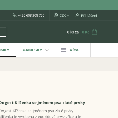
+420 608 308 750
CZK
Přihlášení
0
ks
za
0 Kč
t
ÁMKY
PAMLSKY
Více
Dogest Klíčenka se jménem psa zlaté prvky
Dogest Klíčenka se jménem psa zlaté prvky
Klíčenka je vyrobena z epoxidové pryskyřice a je