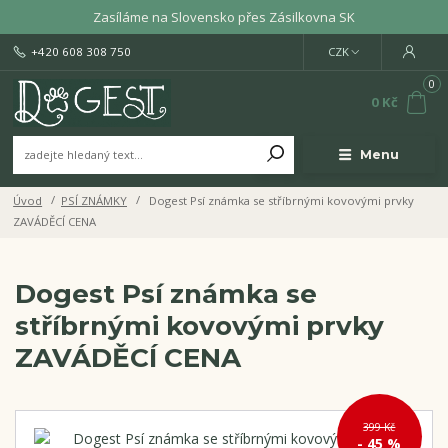
Zasíláme na Slovensko přes Zásilkovna SK
+420 608 308 750
CZK
0
0 Kč
Menu
Úvod
PSÍ ZNÁMKY
Dogest Psí známka se stříbrnými kovovými prvky
ZAVÁDĚCÍ CENA
Dogest Psí známka se
stříbrnými kovovými prvky
ZAVÁDĚCÍ CENA
399 Kč
- 45 %