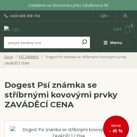
Zasíláme na Slovensko přes Zásilkovna SK
+420 608 308 750
CZK
0
0 Kč
Menu
Úvod
PSÍ ZNÁMKY
Dogest Psí známka se stříbrnými kovovými prvky
ZAVÁDĚCÍ CENA
Dogest Psí známka se
stříbrnými kovovými prvky
ZAVÁDĚCÍ CENA
399 Kč
- 45 %