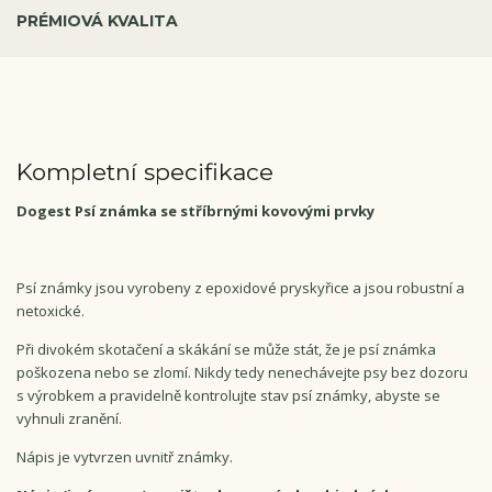
PRÉMIOVÁ KVALITA
Kompletní specifikace
Dogest Psí známka se stříbrnými kovovými prvky
Psí známky jsou vyrobeny z epoxidové pryskyřice a jsou robustní a
netoxické.
Při divokém skotačení a skákání se může stát, že je psí známka
poškozena nebo se zlomí. Nikdy tedy nenechávejte psy bez dozoru
s výrobkem a pravidelně kontrolujte stav psí známky, abyste se
vyhnuli zranění.
Nápis je vytvrzen uvnitř známky.