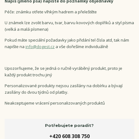
Nápis (jméno psa) napište do poznámky objednávky
Péče: známku otřete vlhkým hadrem a přeleštěte
U známek lze zvolit barvu, tvar, barvu kovových doplňků a styl písma
(velká a malá písmena)
Pokud máte speciální požadavky jako přidání tel čísla atd, tak nám
napište na
info@dogest.cz
a vše dořešíme individuálně
Upozorňujeme, že se jedná o ručně vyráběný produkt, proto je
každý produkt trochu jiný
Personalizované produkty nejsou zasílány na dobírku a bývají
zasílány do dvou týdnů od platby.
Neakceptujeme vrácení personalizovaných produktů
Potřebujete poradit?
+420 608 308 750