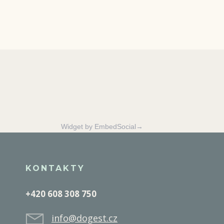
Widget by EmbedSocial→
KONTAKTY
+420 608 308 750
info@dogest.cz