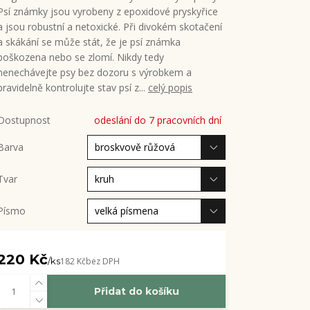
Psí známky jsou vyrobeny z epoxidové pryskyřice
a jsou robustní a netoxické. Při divokém skotačení
a skákání se může stát, že je psí známka
poškozena nebo se zlomí. Nikdy tedy
nenechávejte psy bez dozoru s výrobkem a
pravidelně kontrolujte stav psí z...
celý popis
Dostupnost
odeslání do 7 pracovních dní
Barva
Tvar
Písmo
220 Kč
/
ks
182 Kč
bez DPH
Přidat do košíku