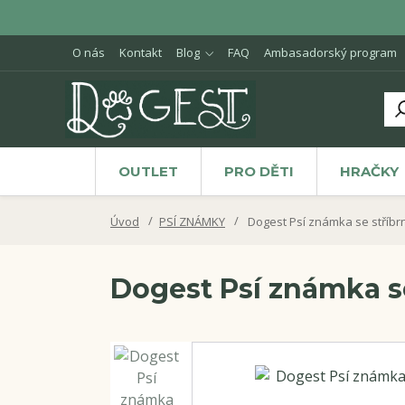
O nás
Kontakt
Blog
FAQ
Ambasadorský program
OUTLET
PRO DĚTI
HRAČKY
Úvod
PSÍ ZNÁMKY
Dogest Psí známka se stříb
Dogest Psí známka 