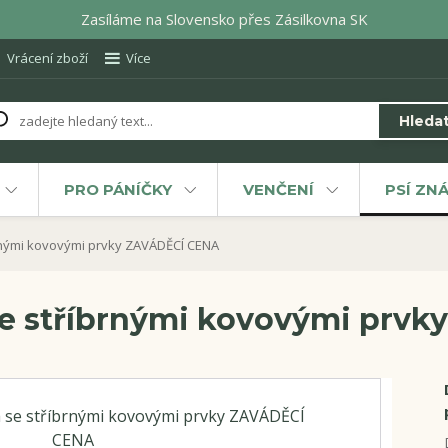
Zasíláme na Slovensko přes Zásilkovna SK
Vrácení zboží
Více
Hleda
PRO PÁNÍČKY
VENČENÍ
PSÍ ZN
rnými kovovými prvky ZAVÁDĚCÍ CENA
se stříbrnými kovovými prv