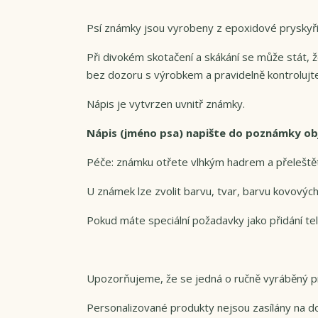
Psí známky jsou vyrobeny z epoxidové pryskyřic
Při divokém skotačení a skákání se může stát,
bez dozoru s výrobkem a pravidelně kontrolujte
Nápis je vytvrzen uvnitř známky.
Nápis (jméno psa) napište do poznámky o
Péče: známku otřete vlhkým hadrem a přeleště
U známek lze zvolit barvu, tvar, barvu kovových
Pokud máte speciální požadavky jako přidání tel
Upozorňujeme, že se jedná o ručně vyráběný pr
Personalizované produkty nejsou zasílány na do