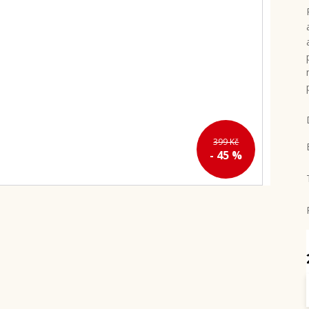
399 Kč
- 45 %