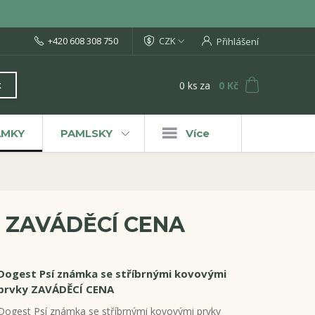
+420 608 308 750
CZK
Přihlášení
0
ks
za
0 Kč
t
ÁMKY
PAMLSKY
Více
ky ZAVÁDĚCÍ CENA
Dogest Psí známka se stříbrnými kovovými
prvky ZAVÁDĚCÍ CENA
Dogest Psí známka se stříbrnými kovovými prvky