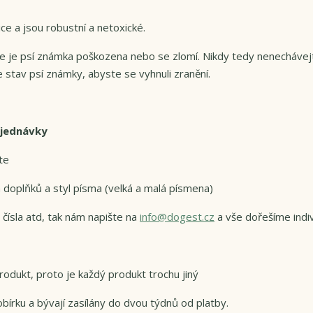
e a jsou robustní a netoxické.
 že je psí známka poškozena nebo se zlomí. Nikdy tedy nenechávej
 stav psí známky, abyste se vyhnuli zranění.
bjednávky
te
 doplňků a styl písma (velká a malá písmena)
 čísla atd, tak nám napište na
info@dogest.cz
a vše dořešíme indi
odukt, proto je každý produkt trochu jiný
bírku a bývají zasílány do dvou týdnů od platby.