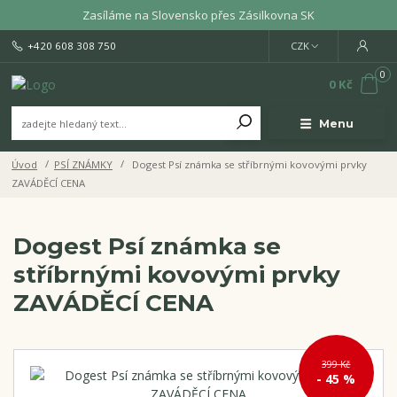
Zasíláme na Slovensko přes Zásilkovna SK
+420 608 308 750
CZK
0
0 Kč
Menu
Úvod
PSÍ ZNÁMKY
Dogest Psí známka se stříbrnými kovovými prvky
ZAVÁDĚCÍ CENA
Dogest Psí známka se
stříbrnými kovovými prvky
ZAVÁDĚCÍ CENA
399 Kč
- 45 %