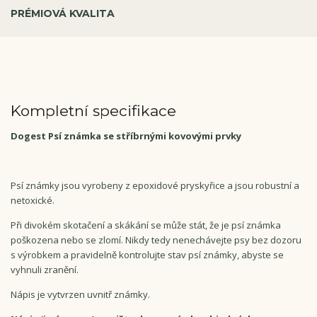
PRÉMIOVÁ KVALITA
Kompletní specifikace
Dogest Psí známka se stříbrnými kovovými prvky
Psí známky jsou vyrobeny z epoxidové pryskyřice a jsou robustní a
netoxické.
Při divokém skotačení a skákání se může stát, že je psí známka
poškozena nebo se zlomí. Nikdy tedy nenechávejte psy bez dozoru
s výrobkem a pravidelně kontrolujte stav psí známky, abyste se
vyhnuli zranění.
Nápis je vytvrzen uvnitř známky.