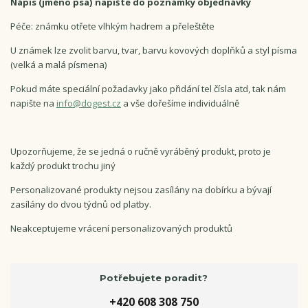
Nápis (jméno psa) napište do poznámky objednávky
Péče: známku otřete vlhkým hadrem a přeleštěte
U známek lze zvolit barvu, tvar, barvu kovových doplňků a styl písma
(velká a malá písmena)
Pokud máte speciální požadavky jako přidání tel čísla atd, tak nám
napište na
info@dogest.cz
a vše dořešíme individuálně
Upozorňujeme, že se jedná o ručně vyráběný produkt, proto je
každý produkt trochu jiný
Personalizované produkty nejsou zasílány na dobírku a bývají
zasílány do dvou týdnů od platby.
Neakceptujeme vrácení personalizovaných produktů
Potřebujete poradit?
+420 608 308 750