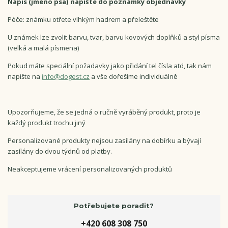
Nápis (jméno psa) napište do poznámky objednávky
Péče: známku otřete vlhkým hadrem a přeleštěte
U známek lze zvolit barvu, tvar, barvu kovových doplňků a styl písma
(velká a malá písmena)
Pokud máte speciální požadavky jako přidání tel čísla atd, tak nám
napište na
info@dogest.cz
a vše dořešíme individuálně
Upozorňujeme, že se jedná o ručně vyráběný produkt, proto je
každý produkt trochu jiný
Personalizované produkty nejsou zasílány na dobírku a bývají
zasílány do dvou týdnů od platby.
Neakceptujeme vrácení personalizovaných produktů
Potřebujete poradit?
+420 608 308 750