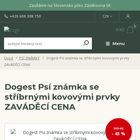
Zasíláme na Slovensko přes Zásilkovna SK
+420 608 308 750
CZK
0
0 Kč
Menu
Úvod
PSÍ ZNÁMKY
Dogest Psí známka se stříbrnými kovovými prvky
ZAVÁDĚCÍ CENA
Dogest Psí známka se
stříbrnými kovovými prvky
ZAVÁDĚCÍ CENA
399 Kč
- 45 %