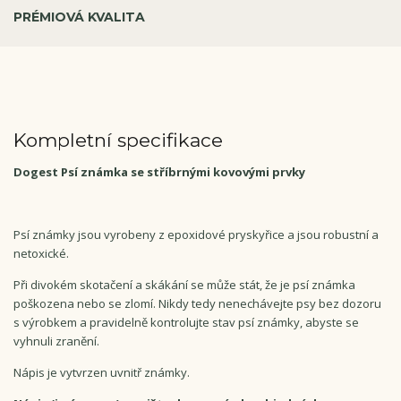
PRÉMIOVÁ KVALITA
Kompletní specifikace
Dogest Psí známka se stříbrnými kovovými prvky
Psí známky jsou vyrobeny z epoxidové pryskyřice a jsou robustní a
netoxické.
Při divokém skotačení a skákání se může stát, že je psí známka
poškozena nebo se zlomí. Nikdy tedy nenechávejte psy bez dozoru
s výrobkem a pravidelně kontrolujte stav psí známky, abyste se
vyhnuli zranění.
Nápis je vytvrzen uvnitř známky.