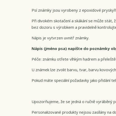
Psí známky jsou vyrobeny z epoxidové pryskyřic
Při divokém skotačení a skákání se může stát,
bez dozoru s výrobkem a pravidelně kontrolujte
Nápis je vytvrzen uvnitř známky.
Nápis (jméno psa) napište do poznámky o
Péče: známku otřete vlhkým hadrem a přeleště
U známek lze zvolit barvu, tvar, barvu kovových
Pokud máte speciální požadavky jako přidání tel
Upozorňujeme, že se jedná o ručně vyráběný pr
Personalizované produkty nejsou zasílány na do