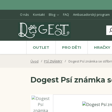
O nás
Kontakt
Blog
FAQ
Ambasadorský program
OUTLET
PRO DĚTI
HRAČKY
Úvod
PSÍ ZNÁMKY
Dogest Psí známka se stříbr
Dogest Psí známka s