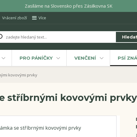
Zasíláme na Slovensko přes Zásilkovna SK
Vrácení zboží
Více
Hleda
PRO PÁNÍČKY
VENČENÍ
PSÍ ZN
nými kovovými prvky
e stříbrnými kovovými prvky