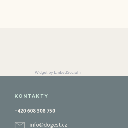
Widget by EmbedSocial→
KONTAKTY
+420 608 308 750
info@dogest.cz