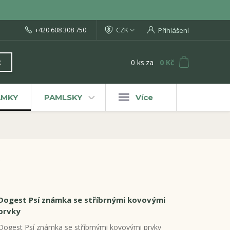
+420 608 308 750
CZK
Přihlášení
0
ks
za
0 Kč
t
ÁMKY
PAMLSKY
Více
Dogest Psí známka se stříbrnými kovovými
prvky
Dogest Psí známka se stříbrnými kovovými prvky