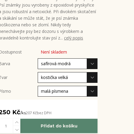
Psí známky jsou vyrobeny z epoxidové pryskyřice
a jsou robustní a netoxické. Při divokém skotačení
a skákání se může stát, že je psí známka
poškozena nebo se zlomí. Nikdy tedy
nenechávejte psy bez dozoru s výrobkem a
pravidelně kontrolujte stav psí z...
celý popis
Dostupnost
Není skladem
Barva
Tvar
Písmo
250 Kč
/
ks
207 Kč
bez DPH
Přidat do košíku