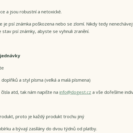
e a jsou robustní a netoxické.
 že je psí známka poškozena nebo se zlomí. Nikdy tedy nenechávej
 stav psí známky, abyste se vyhnuli zranění.
bjednávky
te
 doplňků a styl písma (velká a malá písmena)
 čísla atd, tak nám napište na
info@dogest.cz
a vše dořešíme indi
odukt, proto je každý produkt trochu jiný
bírku a bývají zasílány do dvou týdnů od platby.