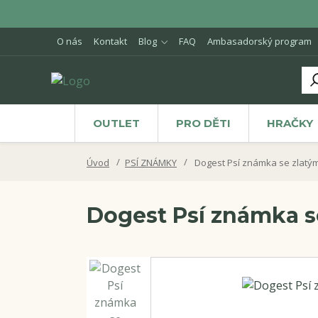
O nás
Kontakt
Blog
FAQ
Ambasadorský program
OUTLET
PRO DĚTI
HRAČKY
Úvod
PSÍ ZNÁMKY
Dogest Psí známka se zlatým
Dogest Psí známka s