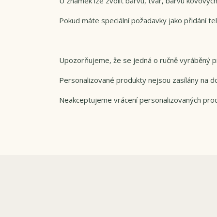
U známek lze zvolit barvu, tvar, barvu kovových
Pokud máte speciální požadavky jako přidání tel
Upozorňujeme, že se jedná o ručně vyráběný pr
Personalizované produkty nejsou zasílány na do
Neakceptujeme vrácení personalizovaných pro