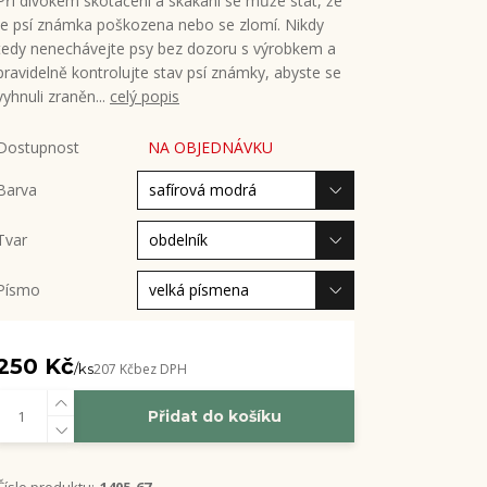
Při divokém skotačení a skákání se může stát, že
je psí známka poškozena nebo se zlomí. Nikdy
tedy nenechávejte psy bez dozoru s výrobkem a
pravidelně kontrolujte stav psí známky, abyste se
vyhnuli zraněn...
celý popis
Dostupnost
NA OBJEDNÁVKU
Barva
Tvar
Písmo
250 Kč
/
ks
207 Kč
bez DPH
Přidat do košíku