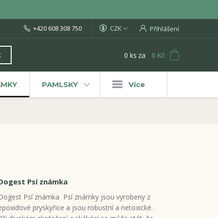
+420 608 308 750
CZK
Přihlášení
0
ks
za
0 Kč
t
ÁMKY
PAMLSKY
Více
Dogest Psí známka
Dogest Psí známka Psí známky jsou vyrobeny z
epoxidové pryskyřice a jsou robustní a netoxické.