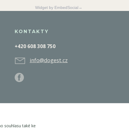
Widget by EmbedSocial→
KONTAKTY
+420 608 308 750
info@dogest.cz
o souhlasu také ke