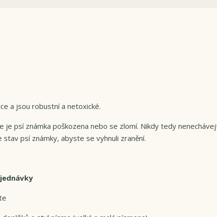
e a jsou robustní a netoxické.
 že je psí známka poškozena nebo se zlomí. Nikdy tedy nenechávej
 stav psí známky, abyste se vyhnuli zranění.
bjednávky
te