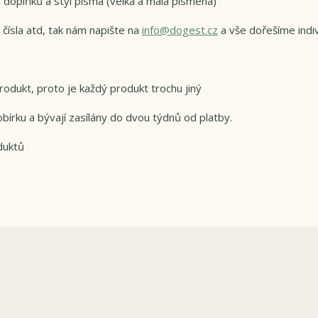
 doplňků a styl písma (velká a malá písmena)
 čísla atd, tak nám napište na
info@dogest.cz
a vše dořešíme indi
odukt, proto je každý produkt trochu jiný
bírku a bývají zasílány do dvou týdnů od platby.
duktů