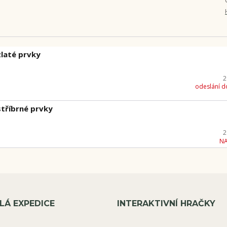
zlaté prvky
2
odeslání d
stříbrné prvky
2
N
LÁ EXPEDICE
INTERAKTIVNÍ HRAČKY