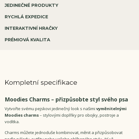
JEDINEČNÉ PRODUKTY
RYCHLÁ EXPEDICE
INTERAKTIVNÍ HRAČKY
PRÉMIOVÁ KVALITA
Kompletní specifikace
Moodies Charms – přizpůsobte styl svého psa
Vytvořte svému pejskovi jedinečný look s našimi
vyměnitelnými
Moodies charms
– stylovými doplňky pro obojky, postroje a
vodítka.
Charms můžete jednoduše kombinovat, měnit a přizpůsobovat
podle nálady, outfitu nebo vašeho oblíbeného stylu. Ať už