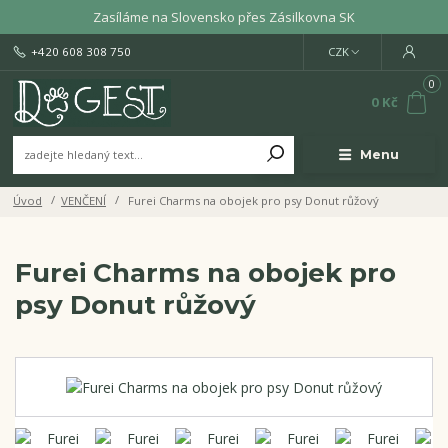
Zasíláme na Slovensko přes Zásilkovna SK
+420 608 308 750
CZK
0
0 Kč
Menu
Úvod
VENČENÍ
Furei Charms na obojek pro psy Donut růžový
Furei Charms na obojek pro
psy Donut růžový