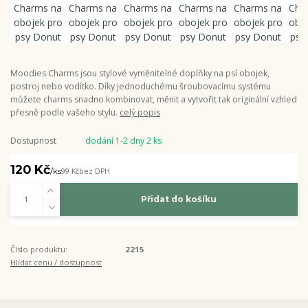
Moodies Charms jsou stylové vyměnitelné doplňky na psí obojek,
postroj nebo vodítko. Díky jednoduchému šroubovacímu systému
můžete charms snadno kombinovat, měnit a vytvořit tak originální vzhled
přesně podle vašeho stylu.
celý popis
Dostupnost
dodání 1-2 dny 2 ks
120 Kč
/
ks
99 Kč
bez DPH
Přidat do košíku
Číslo produktu:
2215
Hlídat cenu / dostupnost