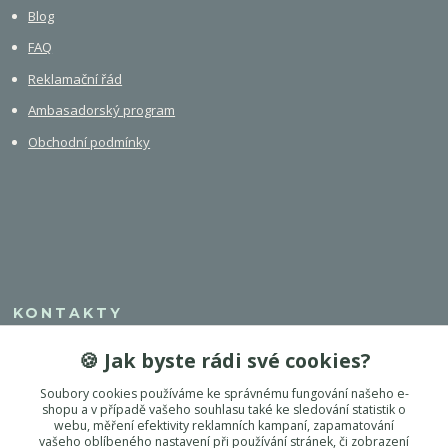
Blog
FAQ
Reklamační řád
Ambasadorský program
Obchodní podmínky
KONTAKTY
🍪 Jak byste rádi své cookies?
+420 608 308 750
Soubory cookies používáme ke správnému fungování našeho e-
info@dogest.cz
shopu a v případě vašeho souhlasu také ke sledování statistik o
webu, měření efektivity reklamních kampaní, zapamatování
vašeho oblíbeného nastavení při používání stránek, či zobrazení