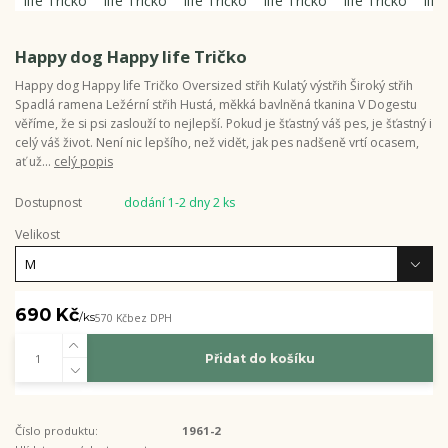
Happy dog Happy life Tričko
Happy dog Happy life Tričko Oversized střih Kulatý výstřih Široký střih
Spadlá ramena Ležérní střih Hustá, měkká bavlněná tkanina V Dogestu
věříme, že si psi zaslouží to nejlepší. Pokud je šťastný váš pes, je šťastný i
celý váš život. Není nic lepšího, než vidět, jak pes nadšeně vrtí ocasem,
ať už...
celý popis
Dostupnost
dodání 1-2 dny 2 ks
Velikost
690 Kč
/
ks
570 Kč
bez DPH
Přidat do košíku
Číslo produktu:
1961-2