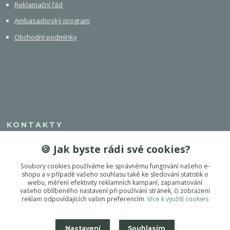
Reklamační řád
Ambasadorský program
Obchodní podmínky
KONTAKTY
🍪 Jak byste rádi své cookies?
+420 608 308 750
Soubory cookies používáme ke správnému fungování našeho e-
info@dogest.cz
shopu a v případě vašeho souhlasu také ke sledování statistik o
webu, měření efektivity reklamních kampaní, zapamatování
vašeho oblíbeného nastavení při používání stránek, či zobrazení
reklam odpovídajících vašim preferencím.
Více k využití cookies
Nastavení
Souhlasím