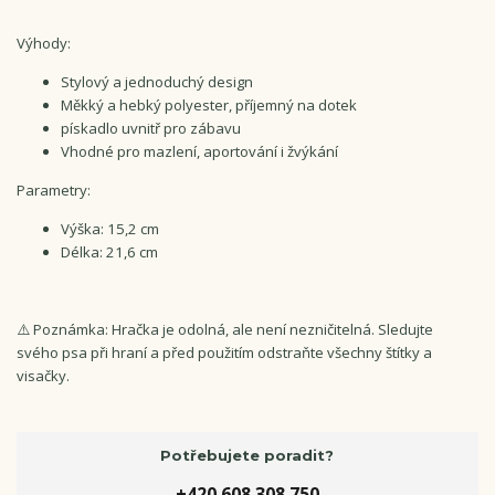
Výhody:
Stylový a jednoduchý design
Měkký a hebký polyester, příjemný na dotek
pískadlo uvnitř pro zábavu
Vhodné pro mazlení, aportování i žvýkání
Parametry:
Výška: 15,2 cm
Délka: 21,6 cm
⚠️ Poznámka: Hračka je odolná, ale není nezničitelná. Sledujte
svého psa při hraní a před použitím odstraňte všechny štítky a
visačky.
Potřebujete poradit?
+420 608 308 750