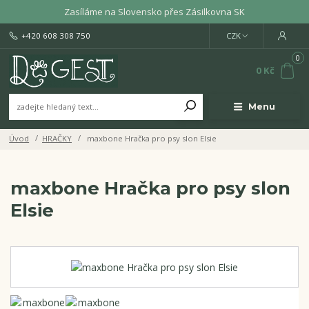
Zasíláme na Slovensko přes Zásilkovna SK
+420 608 308 750
CZK
0
0 Kč
Menu
Úvod
HRAČKY
maxbone Hračka pro psy slon Elsie
maxbone Hračka pro psy slon
Elsie