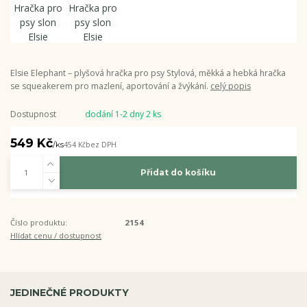
Elsie Elephant – plyšová hračka pro psy Stylová, měkká a hebká hračka
se squeakerem pro mazlení, aportování a žvýkání.
celý popis
Dostupnost
dodání 1-2 dny 2 ks
549 Kč
/
ks
454 Kč
bez DPH
Přidat do košíku
Číslo produktu:
2154
Hlídat cenu / dostupnost
JEDINEČNÉ PRODUKTY