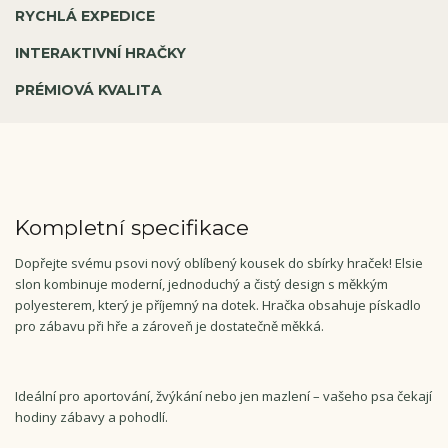
RYCHLÁ EXPEDICE
INTERAKTIVNÍ HRAČKY
PRÉMIOVÁ KVALITA
Kompletní specifikace
Dopřejte svému psovi nový oblíbený kousek do sbírky hraček! Elsie
slon kombinuje moderní, jednoduchý a čistý design s měkkým
polyesterem, který je příjemný na dotek. Hračka obsahuje pískadlo
pro zábavu při hře a zároveň je dostatečně měkká.
Ideální pro aportování, žvýkání nebo jen mazlení – vašeho psa čekají
hodiny zábavy a pohodlí.