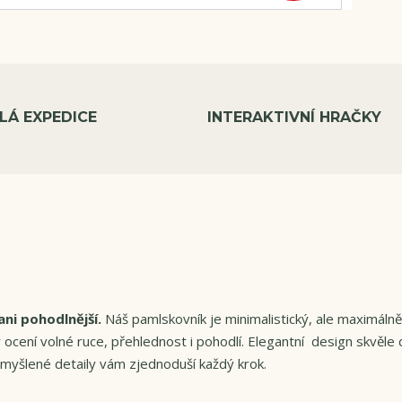
LÁ EXPEDICE
INTERAKTIVNÍ HRAČKY
ni pohodlnější.
Náš pamlskovník je minimalistický, ale maximálně
ocení volné ruce, přehlednost i pohodlí. Elegantní design skvěle 
romyšlené detaily vám zjednoduší každý krok.