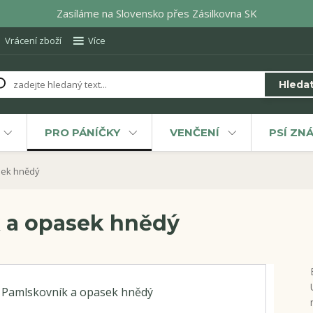
Zasíláme na Slovensko přes Zásilkovna SK
Vrácení zboží
Více
Hleda
PRO PÁNÍČKY
VENČENÍ
PSÍ ZN
sek hnědý
 a opasek hnědý