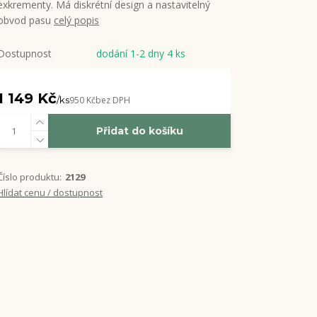
exkrementy. Má diskrétní design a nastavitelný
obvod pasu
celý popis
Dostupnost
dodání 1-2 dny 4 ks
1 149 Kč
/
ks
950 Kč
bez DPH
Přidat do košíku
Číslo produktu:
2129
Hlídat cenu / dostupnost