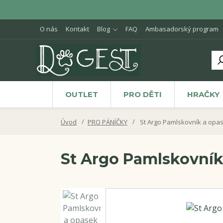
O nás
Kontakt
Blog
FAQ
Ambasadorský program
OUTLET
PRO DĚTI
HRAČKY
Úvod
PRO PÁNÍČKY
St Argo Pamlskovník a opa
St Argo Pamlskovník