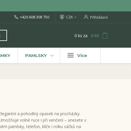
+420 608 308 750
CZK
Přihlášení
0
ks
za
0 Kč
t
ÁMKY
PAMLSKY
Více
Elegantní a pohodlný opasek na procházky.
Umožňuje volné ruce i při venčení – unesete v
něm pamlsky, telefon, klíče i rolku sáčků na